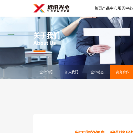
首页
产品中心
服务中心
关于我们
About Us
企业介绍
加入我们
企业动态
商务合作