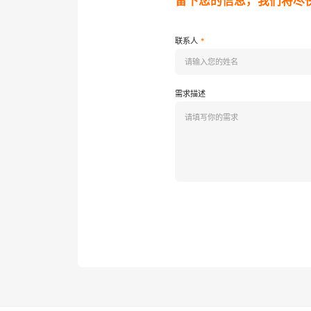
留下您的信息，我们将尽
联系人
需求描述