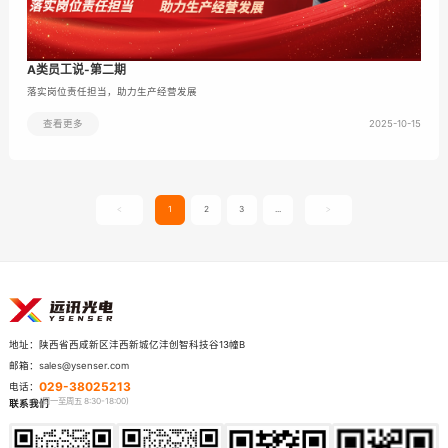
A类员工说-第二期
落实岗位责任担当，助力生产经营发展
2025-10-15
查看更多
1
2
3
...
<
>
陕西省西咸新区沣西新城亿沣创智科技谷13幢B
地址：
sales@ysenser.com
邮箱：
029-38025213
电话：
联系我们