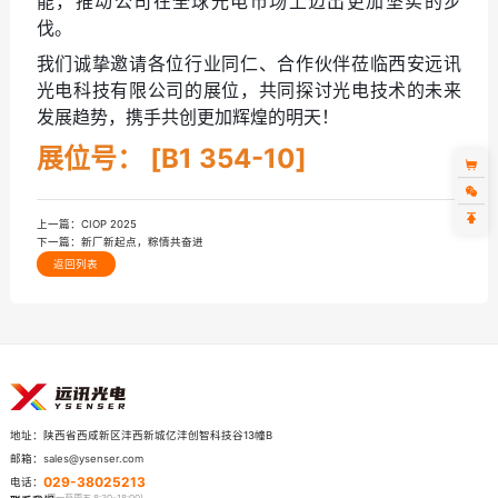
能，推动公司在全球光电市场上迈出更加坚实的步
伐。
我们诚挚邀请各位行业同仁、合作伙伴莅临西安远讯
光电科技有限公司的展位，共同探讨光电技术的未来
发展趋势，携手共创更加辉煌的明天！
展位号： [B1 354-10]
上一篇：
CIOP 2025
下一篇：
新厂新起点，粽情共奋进
返回列表
陕西省西咸新区沣西新城亿沣创智科技谷13幢B
地址：
sales@ysenser.com
邮箱：
029-38025213
电话：