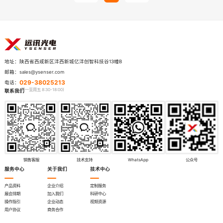
陕西省西咸新区沣西新城亿沣创智科技谷13幢B
地址：
sales@ysenser.com
邮箱：
029-38025213
电话：
联系我们
销售客服
技术支持
WhatsApp
公众号
服务中心
关于我们
技术中心
产品资料
企业介绍
定制服务
展会排期
加入我们
科研中心
操作指引
企业动态
视频资源
用户协议
商务合作